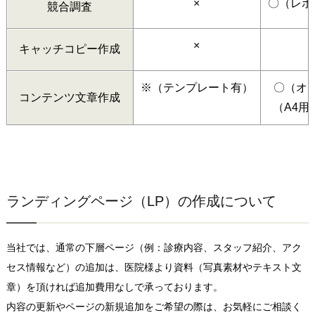
×
〇（レポ
競合調査
×
キャッチコピー作成
※（テンプレート有）
〇（オ
コンテンツ文章作成
（A4用
ランディングページ（LP）の作成について
当社では、通常の下層ページ（例：診療内容、スタッフ紹介、アク
セス情報など）の追加は、医院様より資料（写真素材やテキスト文
章）を頂ければ追加費用なしで承っております。
内容の更新やページの新規追加をご希望の際は、お気軽にご相談く