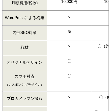
10,000円
10
月額費用(税抜)
○
WordPressによる構築
※
内部SEO対策
×
〇（約1
取材
〇
オリジナルデザイン
〇
スマホ対応
（レスポンシブデザイン）
×
〇（約
プロカメラマン撮影